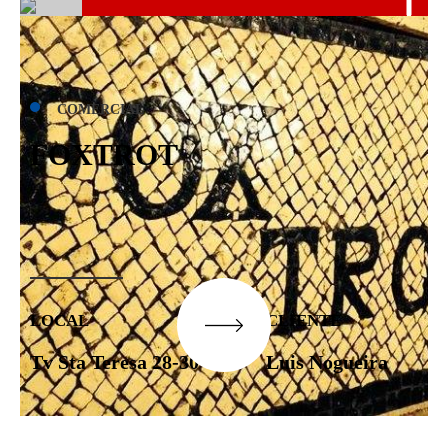
COMERCIAL
FOXTROT
LOCAL
CLIENTE
Tv Sta Teresa 28-30
Luis Nogueira
BUDDHA SUSHI